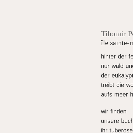
Tihomir P
île sainte-
hinter der f
nur wald un
der eukalyp
treibt die w
aufs meer h
wir finden
unsere buch
ihr tuberose