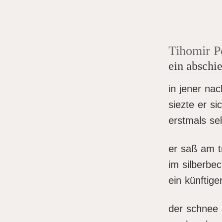
Tihomir P
ein abschi
in jener nac
siezte er si
erstmals sel
er saß am t
im silberbe
ein künftige
der schnee 