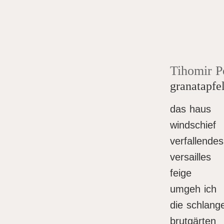
Tihomir P
granatapfe
das haus
windschief
verfallendes
versailles
feige
umgeh ich
die schlang
brutgärten