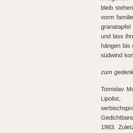
bleib stehen
vorm famili
granatapfel
und lass ihn
hängen bis 
südwind ko
zum gedenk
Tomislav Ma
Lipolis
serbischspr
Gedichtban
1983. Zulet