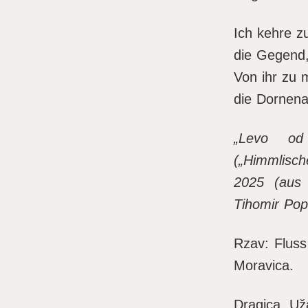
Ich kehre z
die Gegend,
Von ihr zu 
die Dornen
„Levo od
(„Himmlisch
2025 (aus
Tihomir Pop
Rzav: Fluss
Moravica.
Dragica Už