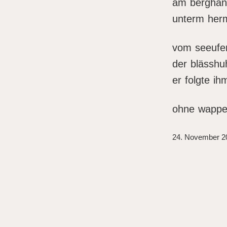
am berghan
unterm herm
vom seeufe
der blässhuh
er folgte ih
ohne wappe
24. November 2