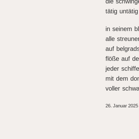
die schwing
tätig untätig
in seinem bl
alle streune
auf belgrad
flöße auf d
jeder schiffe
mit dem d
voller schw
26. Januar 2025