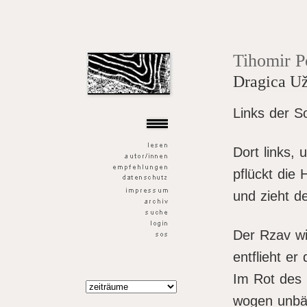
der goldene fisch
Tihomir P
Dragica U
Links der S
Dort links, 
pflückt die
und zieht d
Der Rzav wi
entflieht er
Im Rot des 
wogen unbä