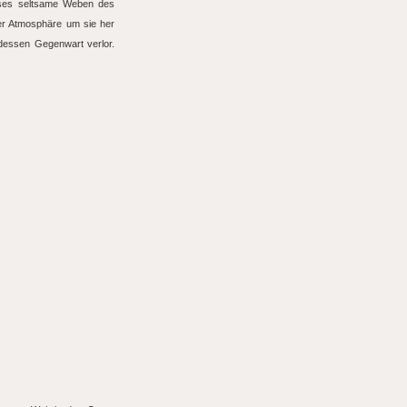
ieses seltsame Weben des
er Atmosphäre um sie her
 dessen Gegenwart verlor.