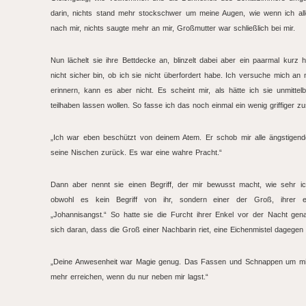
darin, nichts stand mehr stockschwer um meine Augen, wie wenn ich allei
nach mir, nichts saugte mehr an mir, Großmutter war schließlich bei mir.
Nun lächelt sie ihre Bettdecke an, blinzelt dabei aber ein paarmal kurz h
nicht sicher bin, ob ich sie nicht überfordert habe. Ich versuche mich an
erinnern, kann es aber nicht. Es scheint mir, als hätte ich sie unmitt
teilhaben lassen wollen. So fasse ich das noch einmal ein wenig griffiger 
„Ich war eben beschützt von deinem Atem. Er schob mir alle ängstigend
seine Nischen zurück. Es war eine wahre Pracht.“
Dann aber nennt sie einen Begriff, der mir bewusst macht, wie sehr ic
obwohl es kein Begriff von ihr, sondern einer der Groß, ihrer ei
„Johannisangst.“ So hatte sie die Furcht ihrer Enkel vor der Nacht gena
sich daran, dass die Groß einer Nachbarin riet, eine Eichenmistel dagegen 
„Deine Anwesenheit war Magie genug. Das Fassen und Schnappen um mic
mehr erreichen, wenn du nur neben mir lagst.“