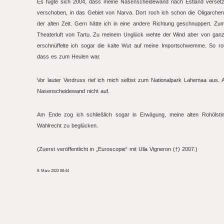
Es fügte sich 2004, dass meine Nasenscheidewand nach Estland versetz
verschoben, in das Gebiet von Narva. Dort roch ich schon die Oligarche
der alten Zeit. Gern hätte ich in eine andere Richtung geschnuppert. Zum
Theaterluft von Tartu. Zu meinem Unglück wehte der Wind aber von gan
erschnüffelte ich sogar die kalte Wut auf meine Importschwemme. So roh
dass es zum Heulen war.
Vor lauter Verdruss rief ich mich selbst zum Nationalpark Lahemaa aus.
Nasenscheidewand nicht auf.
Am Ende zog ich schließlich sogar in Erwägung, meine alten Rohölst
Wahlrecht zu beglücken.
(Zuerst veröffentlicht in „Euroscopie“ mit Ulla Vigneron (†) 2007.)
9. März 2022 08:44