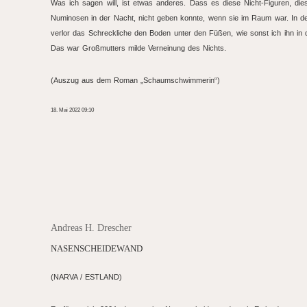
Was ich sagen will, ist etwas anderes. Dass es diese Nicht-Figuren, d
Numinosen in der Nacht, nicht geben konnte, wenn sie im Raum war. In d
verlor das Schreckliche den Boden unter den Füßen, wie sonst ich ihn in
Das war Großmutters milde Verneinung des Nichts.
(Auszug aus dem Roman „Schaumschwimmerin“)
18. Mai 2022 09:10
Andreas H. Drescher
NASENSCHEIDEWAND
(NARVA / ESTLAND)