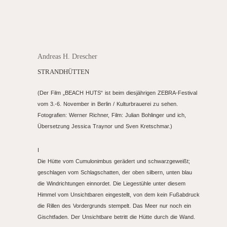
Andreas H. Drescher
STRANDHÜTTEN
(Der Film „BEACH HUTS“ ist beim diesjährigen ZEBRA-Festival
vom 3.-6. November in Berlin / Kulturbrauerei zu sehen.
Fotografien: Werner Richner, Film: Julian Bohlinger und ich,
Übersetzung Jessica Traynor und Sven Kretschmar.)
I
Die Hütte vom Cumulonimbus gerädert und schwarzgeweißt;
geschlagen vom Schlagschatten, der oben silbern, unten blau
die Windrichtungen einnordet. Die Liegestühle unter diesem
Himmel vom Unsichtbaren eingestellt, von dem kein Fußabdruck
die Rillen des Vordergrunds stempelt. Das Meer nur noch ein
Gischtfaden. Der Unsichtbare betritt die Hütte durch die Wand.