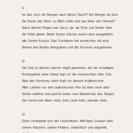
II
Ist das noch ein Morgen nach dieser Nacht? Ein Morgen an dem
die Dauer das Meer zu Milch stößt und das Meer den Himmel?
Nach diesem Regen aus Vacui, der als Rost und Moder über
die Hütte gleitet. Beide Sorten Dächer waren dem ausgeliefert,
alle Sorten Kreuze. Das Geräderte hat inzwischen mit acht
Beinen den Boden übergraben und die Terrasse ausgebootet.
III
Die Zeit zu diesem starren Vogel geworden, der als schattiges
Rostquadrat seine Steine legt vor die vertauschten Ufer. Das
Blau des Horizonts steht Kopf vor diesem Krallenschritt.
Alles Lehnen vor dem balkonischen Pier ist eben noch dem
Nichts entlehnt und spricht tonlos vom Betonkrebs des Steges.
Der kennt kein Meer mehr, kein Land mehr, niemals mehr.
IV
Dann verdoppelt sich der Unsichtbare. Milchiges Grauen über
seinen Häusern, seinen Feldern, siebenfach und abgeteilt,