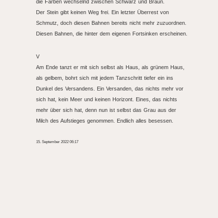
die Farben wechselnd zwischen Schwarz und Braun.
Der Stein gibt keinen Weg frei. Ein letzter Überrest von
Schmutz, doch diesen Bahnen bereits nicht mehr zuzuordnen.
Diesen Bahnen, die hinter dem eigenen Fortsinken erscheinen.
V
Am Ende tanzt er mit sich selbst als Haus, als grünem Haus,
als gelbem, bohrt sich mit jedem Tanzschritt tiefer ein ins
Dunkel des Versandens. Ein Versanden, das nichts mehr vor
sich hat, kein Meer und keinen Horizont. Eines, das nichts
mehr über sich hat, denn nun ist selbst das Grau aus der
Milch des Aufstieges genommen. Endlich alles besessen.
15. September 2022 06:17