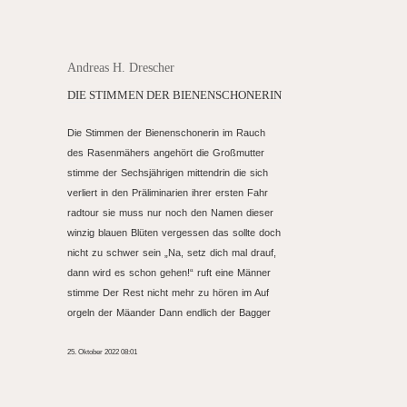
Andreas H. Drescher
DIE STIMMEN DER BIENENSCHONERIN
Die Stimmen der Bienenschonerin im Rauch
des Rasenmähers angehört die Großmutter
stimme der Sechsjährigen mittendrin die sich
verliert in den Präliminarien ihrer ersten Fahr
radtour sie muss nur noch den Namen dieser
winzig blauen Blüten vergessen das sollte doch
nicht zu schwer sein „Na, setz dich mal drauf,
dann wird es schon gehen!“ ruft eine Männer
stimme Der Rest nicht mehr zu hören im Auf
orgeln der Mäander Dann endlich der Bagger
25. Oktober 2022 08:01