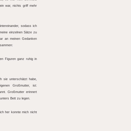
n war, nichts griff mehr
intereinander, sodass ich
 meine einzelnen Sätze zu
elbar an meinen Gedanken
zusammen:
en Figuren ganz ruhig in
h sie unterschätzt habe,
genen Großmutter, ist:
nnt. Großmutter erinnert
unters Bett zu legen.
h her konnte mich nicht