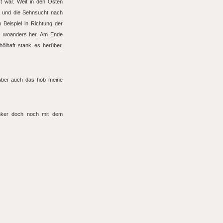
t war. Weit in den Osten
n und die Sehnsucht nach
 Beispiel in Richtung der
z woanders her. Am Ende
ölhaft stank es herüber,
 Aber auch das hob meine
inker doch noch mit dem