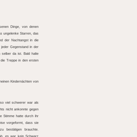
ssenen Dinge, von denen
as ungelenke Starren, das
nd der Nachtangst in die
h jeder Gegenstand in der
elber da ist. Bald halte
 die Treppe in den ersten
 meinen Kindernächten von
 so viel schwerer war als
chts nicht ankonnte gegen
re Stimme hatte durch ihr
se vorgeformt, dass sie
u bestätigen brauchte.
gab, es war kein Schwarz