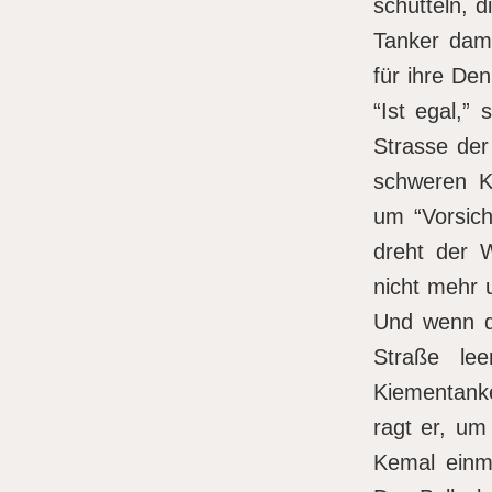
schütteln, 
Tanker dami
für ihre Den
“Ist egal,”
Strasse der
schweren K
um “Vorsicht
dreht der 
nicht mehr 
Und wenn d
Straße le
Kiementank
ragt er, um
Kemal einma