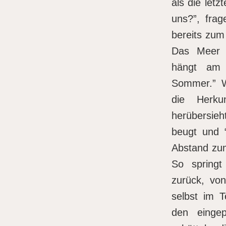
als die let
uns?”, frag
bereits zum
Das Meer d
hängt am 
Sommer.” W
die Herku
herübersi
beugt und “
Abstand zum
So springt
zurück, von
selbst im T
den eingep