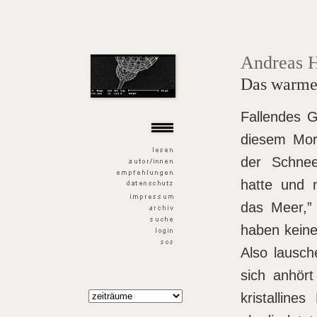
der goldene fisch
Andreas H
Das warme 
Fallendes 
diesem Mor
der Schne
hatte und n
das Meer,”
haben keine
Also lausch
sich anhört
kristalline