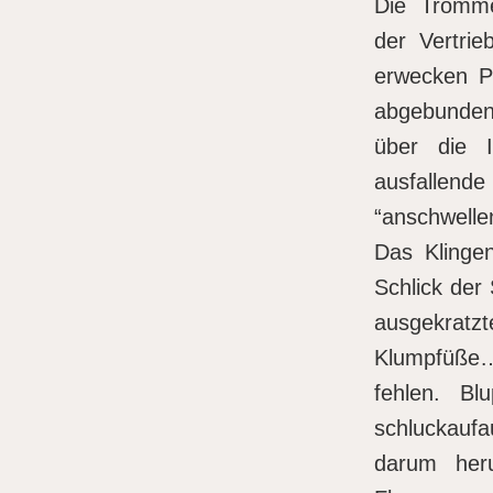
Die Tromme
der Vertri
erwecken P
abgebunden
über die 
ausfallende
“anschwelle
Das Klinge
Schlick der
ausgekratz
Klumpfüße…
fehlen. Bl
schluckauf
darum her