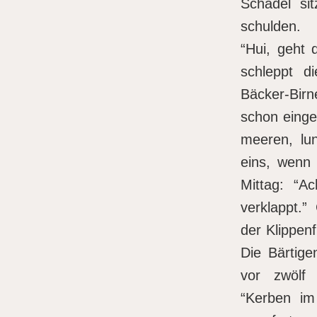
Schädel si
schulden.
“Hui, geht 
schleppt 
Bäcker-Bir
schon einge
meeren, lun
eins, wenn 
Mittag: “A
verklappt.
der Klippenf
Die Bärtige
vor zwölf 
“Kerben im