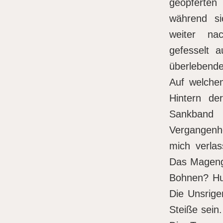
geopferten
während si
weiter na
gefesselt a
überlebende
Auf welche
Hintern de
Sankband
Vergangenh
mich verlas
Das Mageng
Bohnen? Hu
Die Unsrige
Steiße sein.