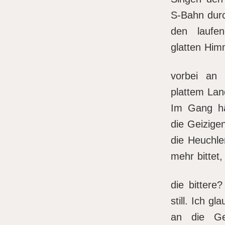
S-Bahn dur
den laufen
glatten Him
vorbei an M
plattem Lan
Im Gang hä
die Geizigen
die Heuchle
mehr bittet,
die bittere
still. Ich gl
an die Ge