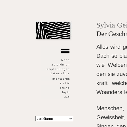
der goldene fisch
Sylvia Gei
Der Gesch
Alles wird 
Dach so bl
wie Welpen
den sie zuvo
kraft welc
Woanders l
Menschen, 
Gewissheit,
Singen den