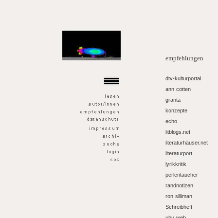
der goldene fisch
empfehlungen
dtv-kulturportal
ann cotten
granta
konzepte
echo
litblogs.net
literaturhäuser.net
literaturport
lyrikkritik
perlentaucher
randnotizen
ron silliman
Schreibheft
ubu web