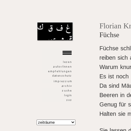
der goldene fisch
Florian K
Füchse
Füchse sch
reiben sich
Warum knur
Es ist noch
Da sind Mä
Beeren in d
Genug für si
Halten sie m
Sie lassen 