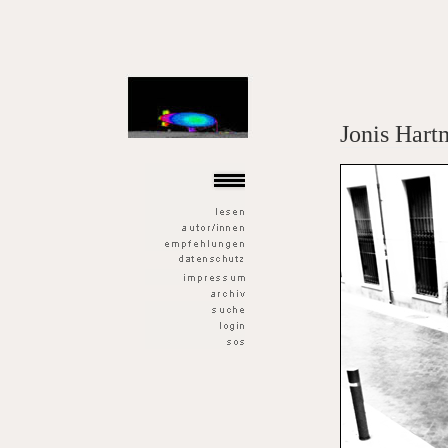
der goldene fisch
Jonis Har