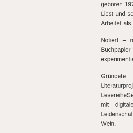
geboren 197
Liest und sc
Arbeitet als
Notiert – 
Buchpap
experimenti
Gründet
Literaturp
Lesereihe
Se
mit digita
Leidenscha
Wein.