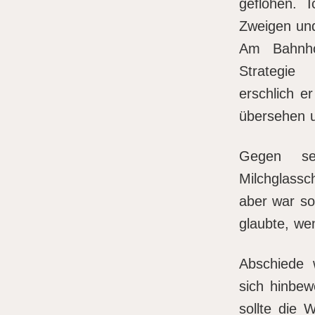
geflohen. 
Zweigen un
Am Bahnho
Strategie 
erschlich e
übersehen u
Gegen se
Milchglassch
aber war so
glaubte, we
Abschiede 
sich hinbe
sollte die 