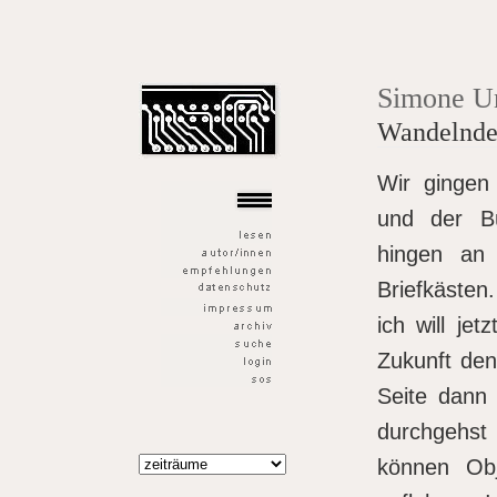
der goldene fisch
Simone U
Wandelnde 
Wir gingen
und der Bü
hingen an
Briefkästen
ich will je
Zukunft den
Seite dann 
durchgehst
können Obj