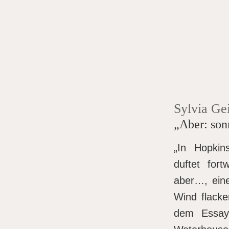
Sylvia Gei
„Aber: son
„In Hopkin
duftet fort
aber…, ein
Wind flacke
dem Essayb