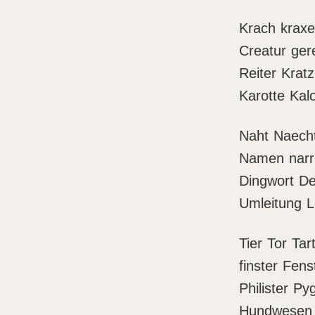
Krach kraxe
Creatur gere
Reiter Krat
Karotte Kalo
Naht Naech
Namen narra
Dingwort De
Umleitung 
Tier Tor Tar
finster Fens
Philister P
Hundwesen W