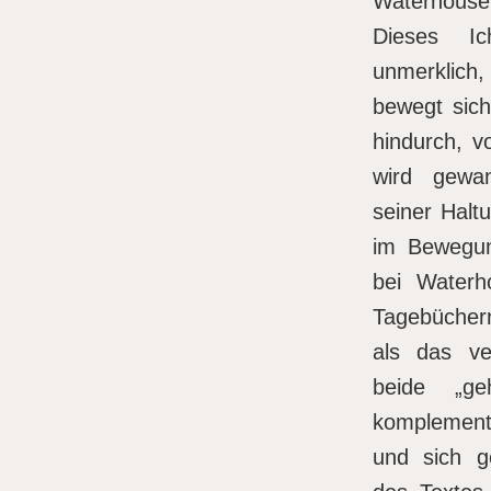
Waterhouse
Dieses Ic
unmerklic
bewegt sich
hindurch, v
wird gewan
seiner Halt
im Bewegu
bei Waterh
Tagebücher
als das ve
beide „ge
komplementä
und sich ge