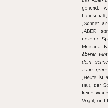
das Aber-Ic
gehend, we
Landschaft,
„Sonne“ and
„ABER, son
unserer Sp
Meinauer Na
âberer wint
dem schne
aabre grün
„Heute ist 
taut, der S
keine Wände
Vögel, und