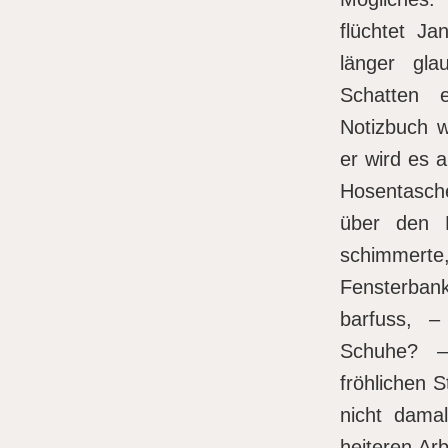
flüchtet Ja
länger gl
Schatten 
Notizbuch w
er wird es 
Hosentasch
über den 
schimmerte,
Fensterba
barfuss, 
Schuhe? –
fröhlichen 
nicht damal
heiteren Ar