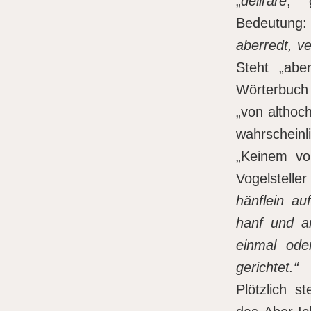
„
delirare
, 
Bedeutung
aberredt, ve
Steht „abe
Wörterbuch 
„von altho
wahrschein
„Keinem vo
Vogelsteller
hänflein au
hanf und a
einmal od
gerichtet.“
Plötzlich s