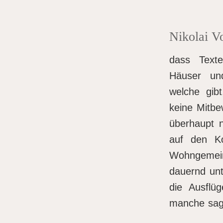
Nikolai V
dass Texte
Häuser un
welche gibt
keine Mitbe
überhaupt n
auf den Ko
Wohngemein
dauernd unt
die Ausflü
manche sage