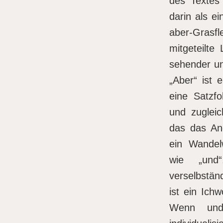
des Textes 
darin als ei
aber-Gras
mitgeteilte 
sehender und
„Aber“ ist 
eine Satzf
und zugleic
das das An
ein Wandel
wie „und
verselbstän
ist ein Ich
Wenn und 