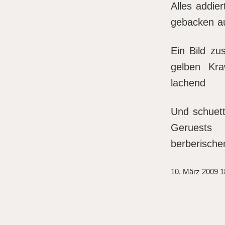
Alles addie
gebacken au
Ein Bild z
gelben Kra
lachend
Und schuette
Geruests
berberischen
10. März 2009 1