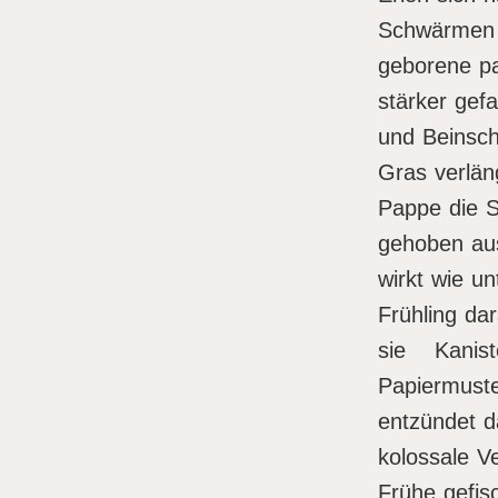
Schwärmen 
geborene p
stärker gef
und Beinsch
Gras verlän
Pappe die S
gehoben aus
wirkt wie u
Frühling da
sie Kanis
Papiermust
entzündet d
kolossale Ve
Frühe gefis