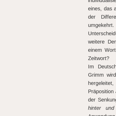
individuali
eines, das 
der Diffe
umgekehrt.
Unterscheidu
weitere De
einem Wort 
Zeitwort?
Im Deutsc
Grimm wird
hergeleit
Präposition
der Senkun
hinter und