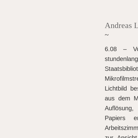
Andreas L
~
6.08 – Vo
stundenlang
Staatsbib
Mikrofilmstr
Lichtbild b
aus dem Ma
Auflösung,
Papiers 
Arbeitszimm
zur Ansich