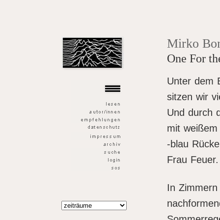
der goldene fisch
Mirko Bo
One For th
Unter dem 
sitzen wir v
Und durch 
mit weißem
-blau Rücke
Frau Feuer
In Zimmern
nachformend
Sommerregen