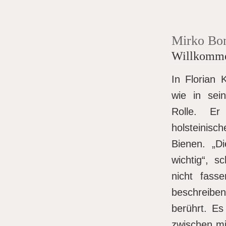
Mirko Bo
Willkomme
In Florian
wie in sei
Rolle. E
holsteinis
Bienen. „D
wichtig“, s
nicht fass
beschreibe
berührt. Es
zwischen mi